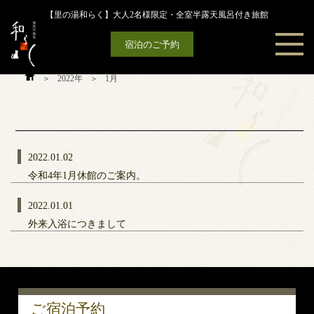
Skip
【里の湯和らく】大人2名様限定・全室半露天風呂付き旅館
to
content
宿泊のご予約
＞
2022年
＞
1月
2022.01.02
令和4年1月休館のご案内。
2022.01.01
外来入浴につきまして
ご宿泊予約