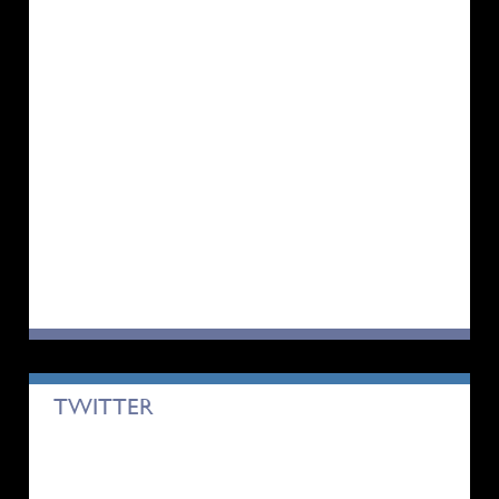
TWITTER
Tweets by satonoyuwaraku