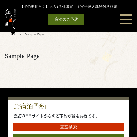
Skip
【里の湯和らく】大人2名様限定・全室半露天風呂付き旅館
to
content
宿泊のご予約
＞
Sample Page
Sample Page
ご宿泊予約
公式WEBサイトからのご予約が最もお得です。
空室検索