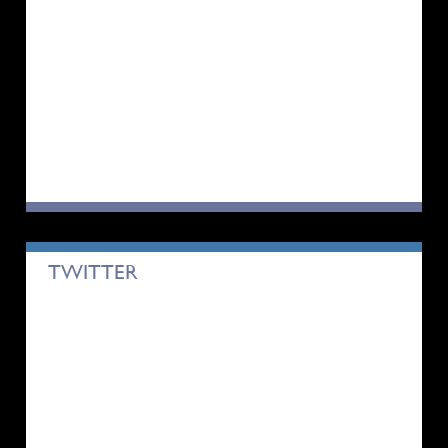
TWITTER
Tweets by satonoyuwaraku